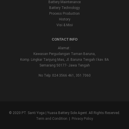
Battery Maintenance
Battery Technology
Process Production
History
Visi & Misi
CONTACT INFO
Alamat :
Kawasan Pergudangan Taman Baruna,
Komp. Lingkar Tanjung Mas, Jl. Baruna Tengah I kav. 8A
Semarang 50177- Jawa Tengah
No Telp: 024 3566 461, 351 7060
© 2020 PT. Santi Yoga | Yuasa Battery Sole Agent. All Rights Reserved.
Term and Condition
|
Privacy Policy