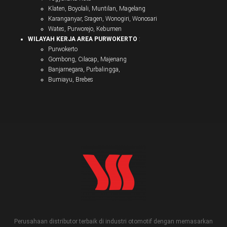
Klaten, Boyolali, Muntilan, Magelang
Karanganyar, Sragen, Wonogiri, Wonosari
Wates, Purworejo, Kebumen
WILAYAH KERJA AREA PURWOKERTO
:
Purwokerto
Gombong, Cilacap, Majenang
Banjarnegara, Purbalingga,
Bumiayu, Brebes
Perusahaan distributor terbaik di industri otomotif dengan memasarkan